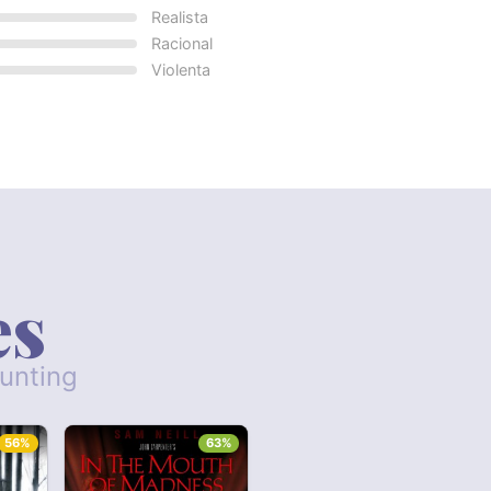
Realista
Racional
Violenta
es
aunting
56%
63%