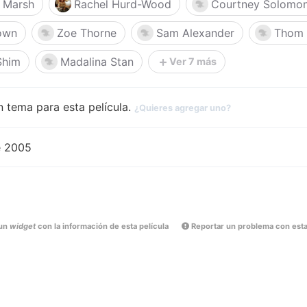
 Marsh
Rachel Hurd-Wood
Courtney Solomo
own
Zoe Thorne
Sam Alexander
Thom 
Shim
Madalina Stan
Ver 7 más
 tema para esta película.
¿Quieres agregar uno?
e 2005
un
widget
con la información de esta película
Reportar un problema con esta