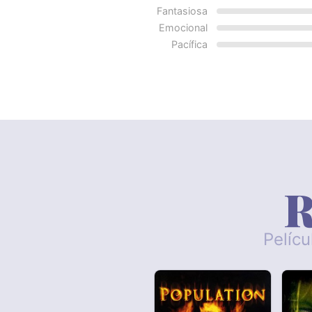
Fantasiosa
Emocional
Pacífica
R
Pelícu