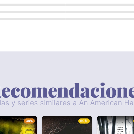
ecomendacion
las y series similares a An American H
38%
50%