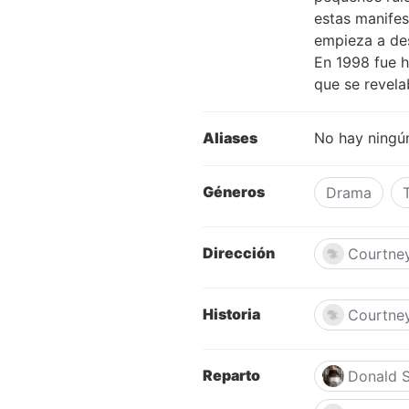
estas manifes
empieza a des
En 1998 fue h
que se revela
Aliases
No hay ningún
Géneros
Drama
Dirección
Courtne
Historia
Courtne
Reparto
Donald S