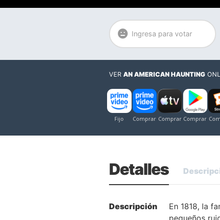
Ingresa para votar
VER
AN AMERICAN HAUNTING
ONL
Detalles
Descripc
Descripción
En 1818, la f
pequeños ruid