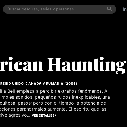
I
rican Haunting
,
REINO UNIDO
,
CANADÁ
Y
RUMANIA
(
2005
)
ilia Bell empieza a percibir extraños fenómenos. Al
 simples sonidos: pequeños ruidos inexplicables, una
icultosa, pasos; pero con el tiempo la potencia de
aciones paranormales aumenta. El espíritu que las
lve agresivo...
VER DETALLES