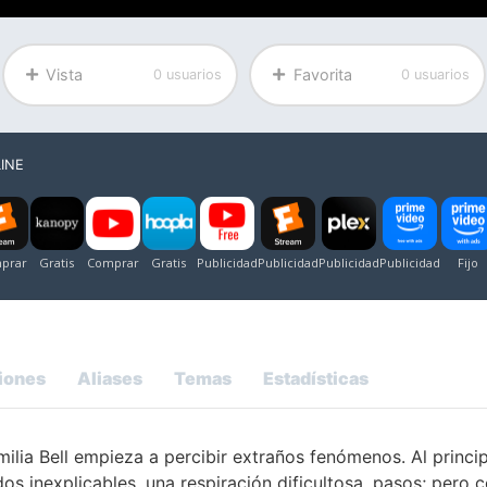
Vista
Favorita
0 usuarios
0 usuarios
INE
iones
Aliases
Temas
Estadísticas
amilia Bell empieza a percibir extraños fenómenos. Al princi
os inexplicables, una respiración dificultosa, pasos; pero 