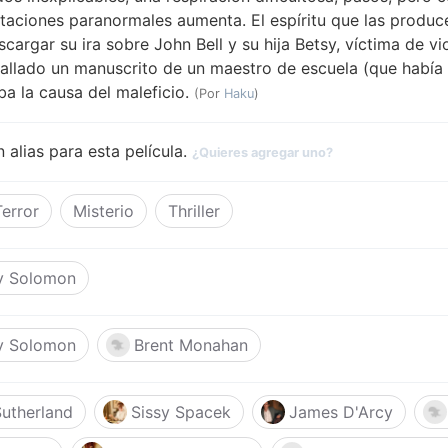
taciones paranormales aumenta. El espíritu que las produc
cargar su ira sobre John Bell y su hija Betsy, víctima de v
allado un manuscrito de un maestro de escuela (que había c
ba la causa del maleficio.
(Por
Haku
)
 alias para esta película.
¿Quieres agregar uno?
Terror
Misterio
Thriller
y Solomon
y Solomon
Brent Monahan
utherland
Sissy Spacek
James D'Arcy