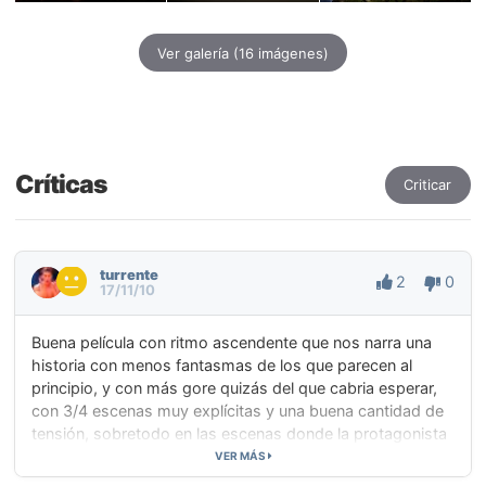
Ver galería
(16 imágenes)
Críticas
Criticar
turrente
2
0
17/11/10
Buena película con ritmo ascendente que nos narra una
historia con menos fantasmas de los que parecen al
principio, y con más gore quizás del que cabria esperar,
con 3/4 escenas muy explícitas y una buena cantidad de
tensión, sobretodo en las escenas donde la protagonista
se queda sola. Quizás por el trailer y por el principio de la
VER MÁS
película parece que iba a ser de otra cosa, pero no está