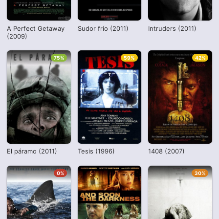
A Perfect Getaway
Sudor frío (2011)
Intruders (2011)
(2009)
75%
59%
42%
El páramo (2011)
Tesis (1996)
1408 (2007)
0%
30%