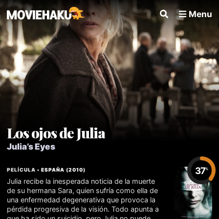
Menu
Los ojos de Julia
Julia’s Eyes
37
PELÍCULA •
ESPAÑA
(
2010
)
%
Julia recibe la inesperada noticia de la muerte
de su hermana Sara, quien sufría como ella de
una enfermedad degenerativa que provoca la
pérdida progresiva de la visión. Todo apunta a
que ha sido un suicidio, pero Julia no puede