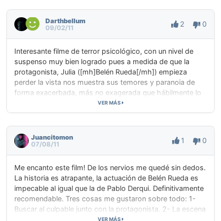
mal. Al menos no se me hizo aburrida.
Darthbellum
2
0
09/02/11
Interesante filme de terror psicológico, con un nivel de
suspenso muy bien logrado pues a medida de que la
protagonista, Julia ([mh]Belén Rueda[/mh]) empieza
perder la vista nos muestra sus temores y paranoia de
forma exacerbada, más no exagerada que hábilmente lo
meten a uno en la acción desde el primer instante en que
VER MÁS
inicia la película hasta final. La premisa se divide en 2
partes, primero tenemos a Julia investigando los
pormenores sobre su hermana y su presunto suicidio y
Juancitomon
1
0
07/08/11
después su situación donde la ceguera la mantiene en una
realidad donde no todo es lo que parece y esta se
convierte rápidamente en pesadilla. En cuanto a la edición
Me encanto este film! De los nervios me quedé sin dedos.
y fotografía están bien utilizadas pues en el momento en
La historia es atrapante, la actuación de Belén Rueda es
que Julia pierde la vista solo se nos muestran cuerpos sin
impecable al igual que la de Pablo Derqui. Definitivamente
rostros y así mantiene el suspenso de una forma mejor
recomendable. Tres cosas me gustaron sobre todo: 1-
forma sin llegar a usar los clichés que actualmente viene
Buscar al culpable junto con la protagonista. 2- La escena
utilizando el cine hollywoodense. Y la música es muy
con la cámara fotográfica (terrorifica, casi me muero). 3-
VER MÁS