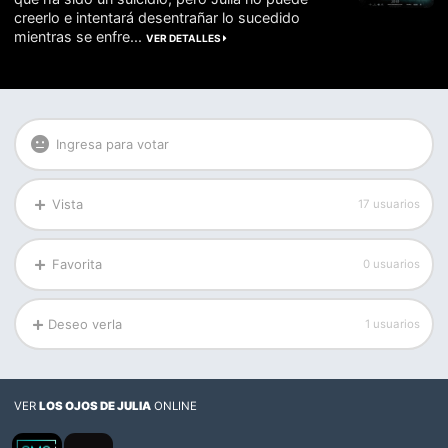
creerlo e intentará desentrañar lo sucedido
mientras se enfre...
VER DETALLES
Ingresa para votar
Vista
17 usuarios
Favorita
0 usuarios
Deseo verla
1 usuarios
VER
LOS OJOS DE JULIA
ONLINE