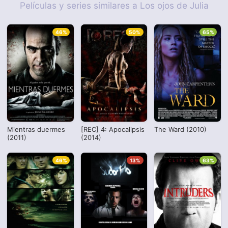
Películas y series similares a Los ojos de Julia
46%
50%
65%
Mientras duermes
[REC] 4: Apocalipsis
The Ward (2010)
(2011)
(2014)
46%
13%
63%