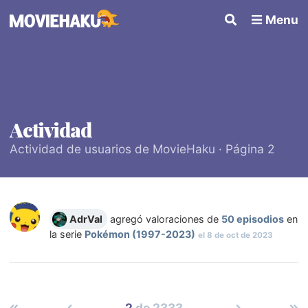
Menu
Actividad
Actividad de usuarios de MovieHaku · Página 2
AdrVal
agregó valoraciones de
50 episodios
en
la serie
Pokémon (1997-2023)
el
8 de oct de 2023
2
de 2333