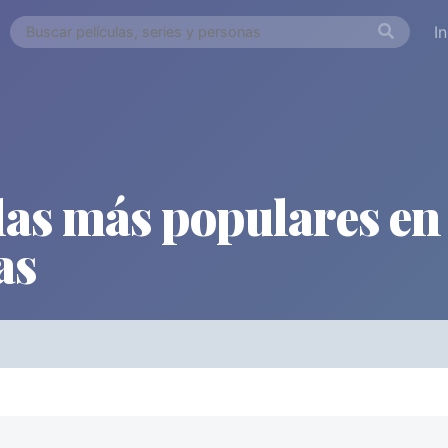
I
las más populares en 
as
Países
Desde...
Hasta..