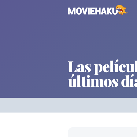
Las pelícu
últimos dí
Películas
×
Géneros