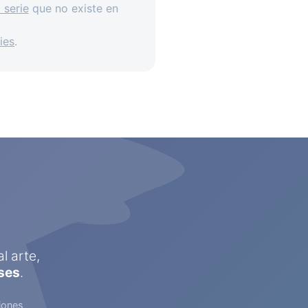
Ver todo
 serie
que no existe en
ies
.
l arte,
ses
.
iones