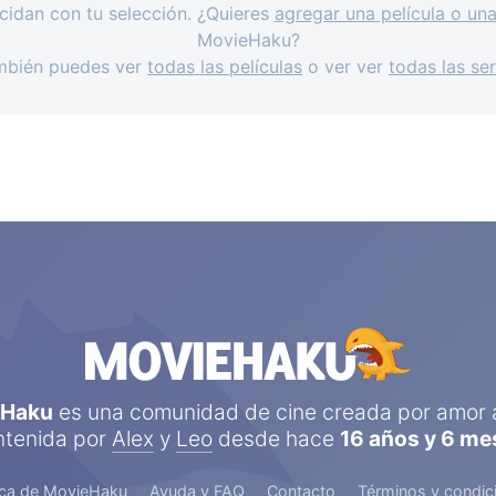
cidan con tu selección. ¿Quieres
agregar una película o una
MovieHaku?
mbién puedes ver
todas las películas
o ver ver
todas las ser
eHaku
es una comunidad de cine creada por amor a
tenida por
Alex
y
Leo
desde hace
16 años y 6 me
ca de MovieHaku
Ayuda y FAQ
Contacto
Términos y condic