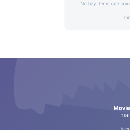
No hay items que coin
Ta
Movi
man
Acer