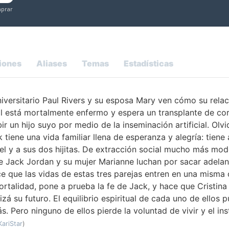
iones
Aliases
Temas
Estadísticas
niversitario Paul Rivers y su esposa Mary ven cómo su relac
El está mortalmente enfermo y espera un transplante de cor
ir un hijo suyo por medio de la inseminación artificial. Olv
k tiene una vida familiar llena de esperanza y alegría: tiene
l y a sus dos hijitas. De extracción social mucho más mode
e Jack Jordan y su mujer Marianne luchan por sacar adelant
e que las vidas de estas tres parejas entren en una misma ó
ortalidad, pone a prueba la fe de Jack, y hace que Cristina
izá su futuro. El equilibrio espiritual de cada uno de ellos
s. Pero ninguno de ellos pierde la voluntad de vivir y el in
KariStar
)