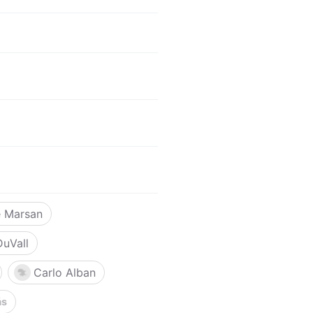
e Marsan
DuVall
Carlo Alban
ás