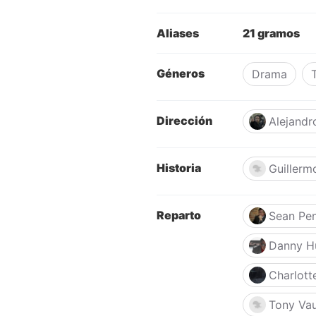
Aliases
21 gramos
Géneros
Drama
T
Dirección
Alejandr
Historia
Guillerm
Reparto
Sean Pe
Danny H
Charlott
Tony Va