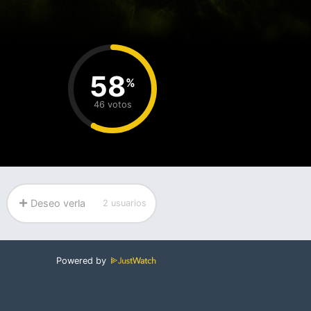
58
%
46 votos
Deseo verla
2 usuarios
Powered by