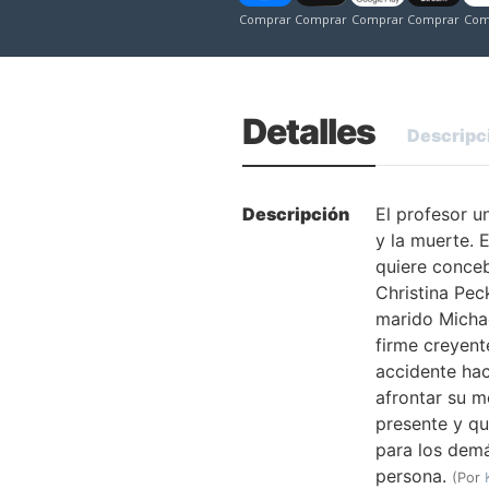
Detalles
Descripc
Descripción
El profesor u
y la muerte. 
quiere conceb
Christina Pec
marido Michae
firme creyent
accidente hac
afrontar su m
presente y qu
para los demá
persona.
(Por