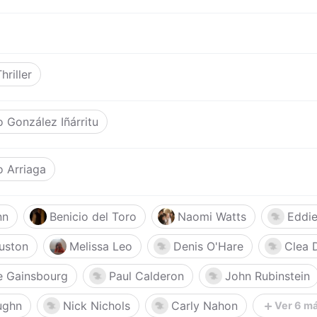
hriller
o González Iñárritu
o Arriaga
nn
Benicio del Toro
Naomi Watts
Eddi
uston
Melissa Leo
Denis O'Hare
Clea 
e Gainsbourg
Paul Calderon
John Rubinstein
ughn
Nick Nichols
Carly Nahon
Ver 6 m