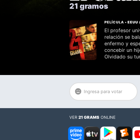
21 gramos
PELÍCULA •
EEUU
El profesor un
relación se bal
enfermo y espe
concebir un hij
Olvidado su tur
Ingresa para votar
VER
21 GRAMS
ONLINE