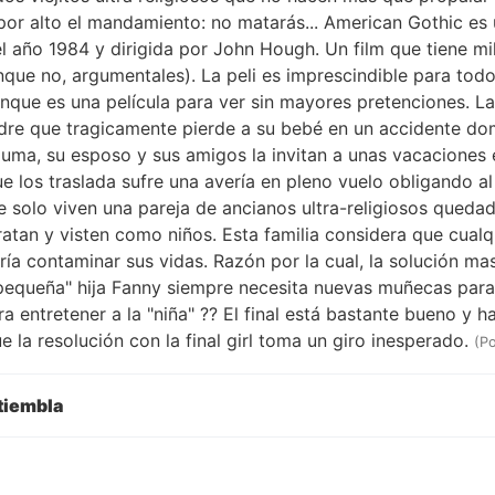
por alto el mandamiento: no matarás... American Gothic es 
el año 1984 y dirigida por John Hough. Un film que tiene mi
nque no, argumentales). La peli es imprescindible para tod
nque es una película para ver sin mayores pretenciones. La 
re que tragicamente pierde a su bebé en un accidente dom
auma, su esposo y sus amigos la invitan a unas vacaciones e
e los traslada sufre una avería en pleno vuelo obligando al 
 solo viven una pareja de ancianos ultra-religiosos quedad
ratan y visten como niños. Esta familia considera que cual
ía contaminar sus vidas. Razón por la cual, la solución mas 
equeña" hija Fanny siempre necesita nuevas muñecas para 
 entretener a la "niña" ?? El final está bastante bueno y ha
e la resolución con la final girl toma un giro inesperado.
(P
tiembla