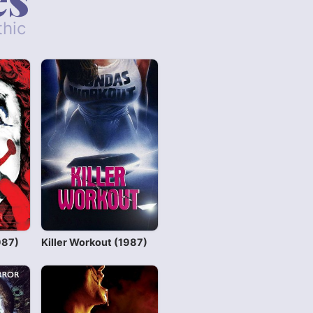
thic
987)
Killer Workout (1987)