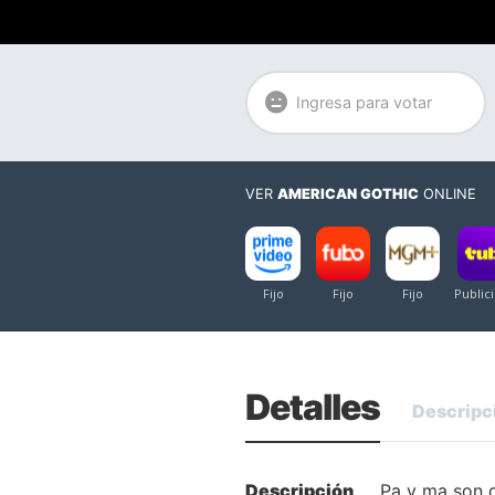
Ingresa para votar
VER
AMERICAN GOTHIC
ONLINE
Detalles
Descripc
Descripción
Pa y ma son d