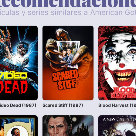
ículas y series similares a American Go
ideo Dead (1987)
Scared Stiff (1987)
Blood Harvest (1