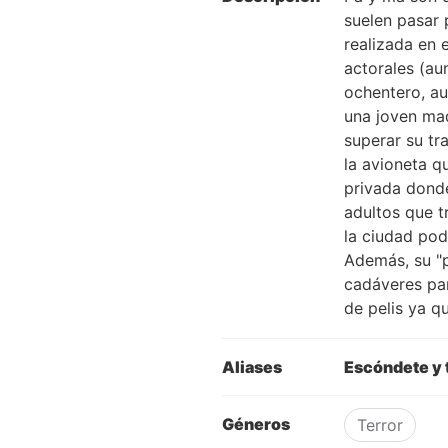
suelen pasar 
realizada en 
actorales (au
ochentero, au
una joven mad
superar su tr
la avioneta qu
privada donde
adultos que t
la ciudad podr
Además, su "p
cadáveres para
de pelis ya qu
Aliases
Escóndete y 
Géneros
Terror