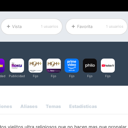
Vista
Favorita
1 usuarios
1 usuarios
iones
Aliases
Temas
Estadísticas
os viejitos ultra religiosos que no hacen mas que propalar