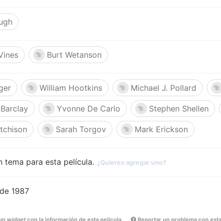
ugh
Vines
Burt Wetanson
ger
William Hootkins
Michael J. Pollard
 Barclay
Yvonne De Carlo
Stephen Shellen
tchison
Sarah Torgov
Mark Erickson
 tema para esta película.
¿Quieres agregar uno?
 de 1987
un
widget
con la información de esta película
Reportar un problema con esta