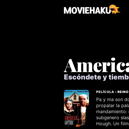
Americ
Escóndete y tiemb
PELÍCULA •
REINO
Pa y ma son do
propalar la pa
mandamiento: n
subgenero slas
Hough. Un film 