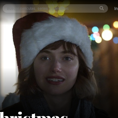
I
hristmas