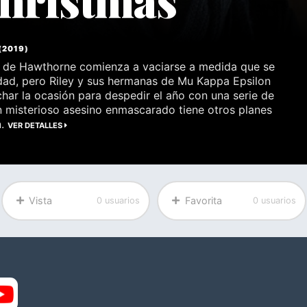
(
2019
)
d de Hawthorne comienza a vaciarse a medida que se
dad, pero Riley y sus hermanas de Mu Kappa Epsilon
har la ocasión para despedir el año con una serie de
un misterioso asesino enmascarado tiene otros planes
n.
VER DETALLES
Vista
Favorita
0 usuarios
0 usuarios