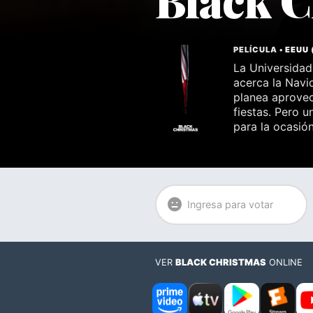
PELÍCULA •
EEUU
La Universida
acerca la Navi
planea aprovec
fiestas. Pero 
para la ocasió
Ingresa para votar
VER
BLACK CHRISTMAS
ONLINE