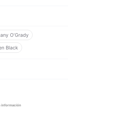
ttany O'Grady
en Black
 información