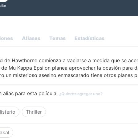
iones
Aliases
Temas
Estadísticas
d de Hawthorne comienza a vaciarse a medida que se acerc
de Mu Kappa Epsilon planea aprovechar la ocasión para de
ero un misterioso asesino enmascarado tiene otros planes p
 alias para esta película.
¿Quieres agregar uno?
isterio
Thriller
akal