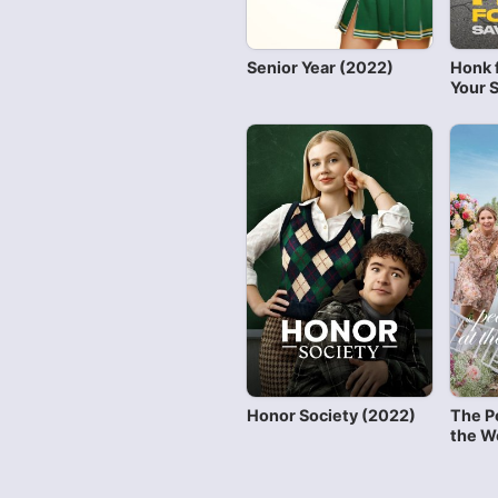
Senior Year (2022)
Honk 
Your 
Honor Society (2022)
The P
the W