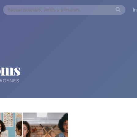
I
oms
ÁGENES