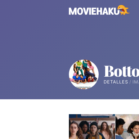
Bott
DETALLES
IM