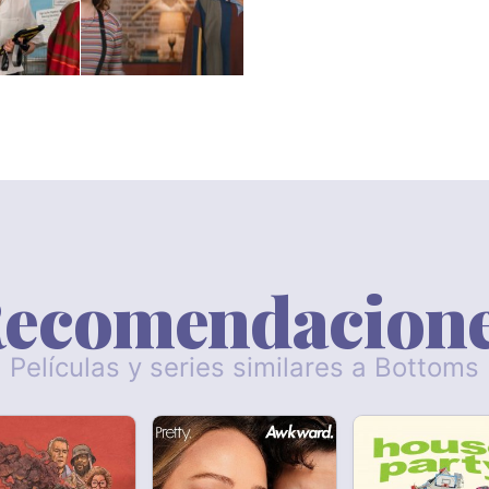
ecomendacion
Películas y series similares a Bottoms