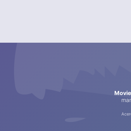
Movi
man
Acer