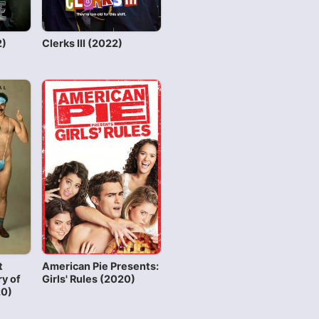
2)
Clerks III (2022)
t
American Pie Presents:
ry of
Girls' Rules (2020)
20)