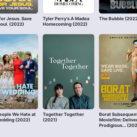
for Jesus. Save
Tyler Perry's A Madea
The Bubble (202
Soul. (2022)
Homecoming (2022)
eople We Hate at
Together Together
Borat Subsequen
edding (2022)
(2021)
Moviefilm: Delive
Prodigious... (20