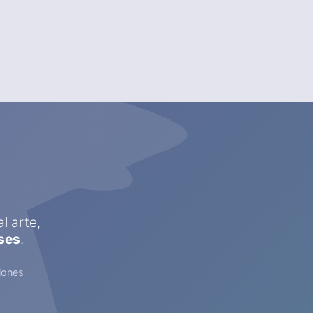
l arte,
ses
.
iones