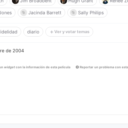
th
Jim Broadbent
Hugh Grant
Renée Z
Jones
Jacinda Barrett
Sally Philips
fidelidad
diario
Ver y votar temas
re de 2004
un
widget
con la información de esta película
Reportar un problema con esta