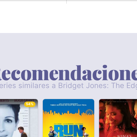
ecomendacion
series similares a Bridget Jones: The E
54%