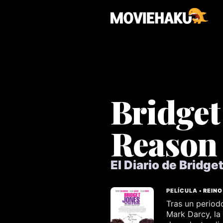
Bridget
Reason
El Diario de Bridge
PELÍCULA •
REINO
Tras un period
Mark Darcy, la