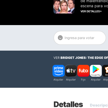
de malentendid
escena para vo
VER DETALLES
Ingresa para votar
VER
BRIDGET JONES: THE EDGE O
Detalles
Descripc