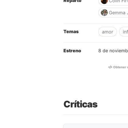
Reparto
Colin Fir
Gemma 
Temas
amor
in
Estreno
8 de noviemb
Obtener 
Críticas