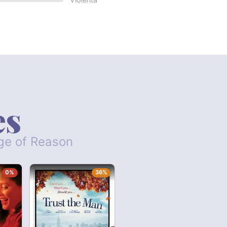
es
dge of Reason
0%
36%