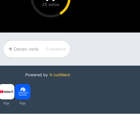
25 votos
Deseo verla
0 usuarios
Powered by