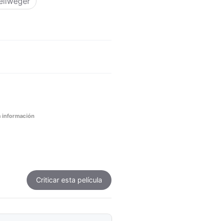
ellweger
 información
Criticar
esta película