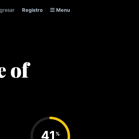
ngresar
Registro
Menu
e of
41
%