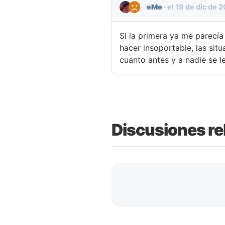
eMe
·
el
19 de dic de 
Si la primera ya me parecía
hacer insoportable, las sit
cuanto antes y a nadie se l
Discusiones re