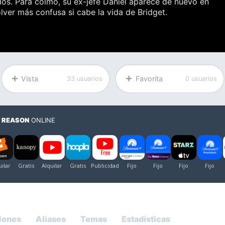
os. Para colmo, su ex-jefe Daniel aparece de nuevo en
lver más confusa si cabe la vida de Bridget.
Vista
Favorita
33 usuarios
0 usuarios
F REASON
ONLINE
iones
Aliases
Temas
Estadísticas