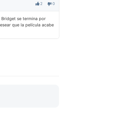
2
0
 Bridget se termina por
desear que la película acabe