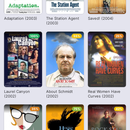
Adaptation (2003)
The Station Agent
Saved! (2004)
(2003)
100%
55%
25%
Laurel Canyon
About Schmidt
Real Women Have
(2002)
(2002)
Curves (2002)
35%
75%
42%