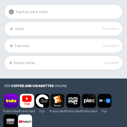
Ingresa para votar
Vista
6 usuarios
Favorita
0 usuarios
Deseo verla
1 usuarios
VER
COFFEE AND CIGARETTES
ONLINE