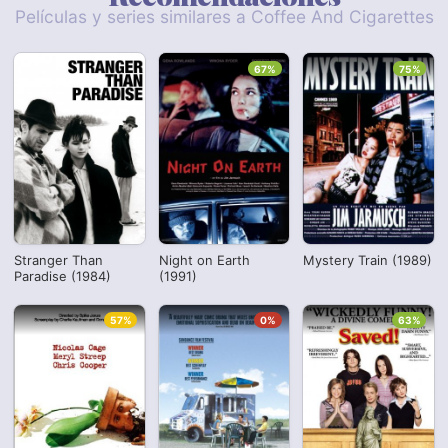
Películas y series similares a Coffee And Cigarettes
67%
75%
Stranger Than
Night on Earth
Mystery Train (1989)
Paradise (1984)
(1991)
57%
0%
63%