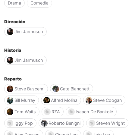
Drama
Comedia
Dirección
Jim Jarmusch
Historia
Jim Jarmusch
Reparto
Steve Buscemi
Cate Blanchett
Bill Murray
Alfred Molina
Steve Coogan
Tom Waits
RZA
Isaach De Bankolé
Iggy Pop
Roberto Benigni
Steven Wright
Alex Descas
Cinqué Lee
Joie Lee