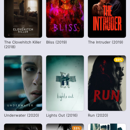
The Clovehitch Killer
Bliss (2019)
The Intruder (2019)
(2018)
50%
Underwater (2020)
Lights Out (2016)
Run (2020)
33%