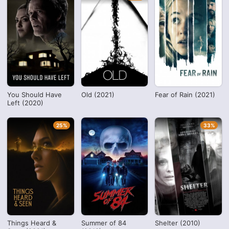
You Should Have
Old (2021)
Fear of Rain (2021)
Left (2020)
25%
33%
Things Heard &
Summer of 84
Shelter (2010)