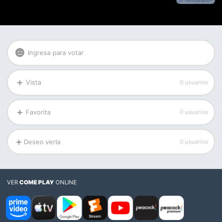
Ingresa para votar
Vista
0 usuarios
Favorita
0 usuarios
Deseo verla
0 usuarios
VER
COME PLAY
ONLINE