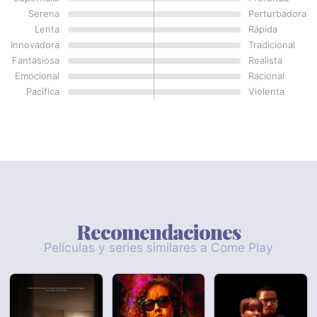
Serena
Perturbadora
Lenta
Rápida
Innovadora
Tradicional
Fantasiosa
Realista
Emocional
Racional
Pacífica
Violenta
Recomendaciones
Películas y series similares a Come Play