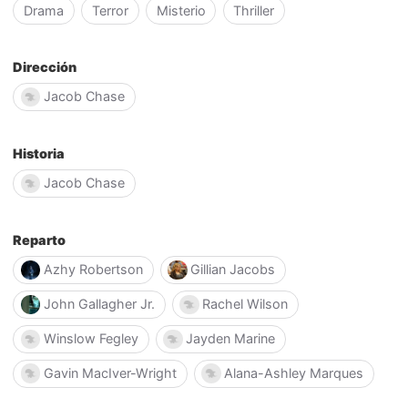
Drama
Terror
Misterio
Thriller
Dirección
Jacob Chase
Historia
Jacob Chase
Reparto
Azhy Robertson
Gillian Jacobs
John Gallagher Jr.
Rachel Wilson
Winslow Fegley
Jayden Marine
Gavin MacIver-Wright
Alana-Ashley Marques