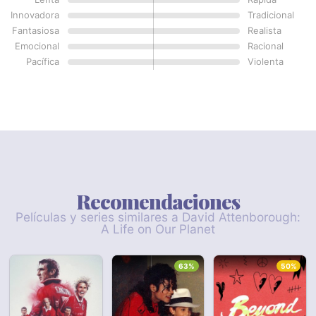
Innovadora
Tradicional
Fantasiosa
Realista
Emocional
Racional
Pacífica
Violenta
Recomendaciones
Películas y series similares a David Attenborough:
A Life on Our Planet
63%
50%