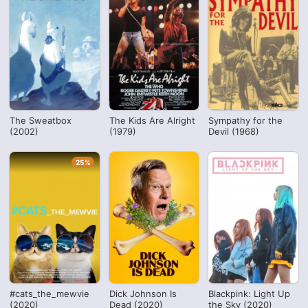
The Sweatbox
The Kids Are Alright
Sympathy for the
(2002)
(1979)
Devil (1968)
25%
#cats_the_mewvie
Dick Johnson Is
Blackpink: Light Up
(2020)
Dead (2020)
the Sky (2020)