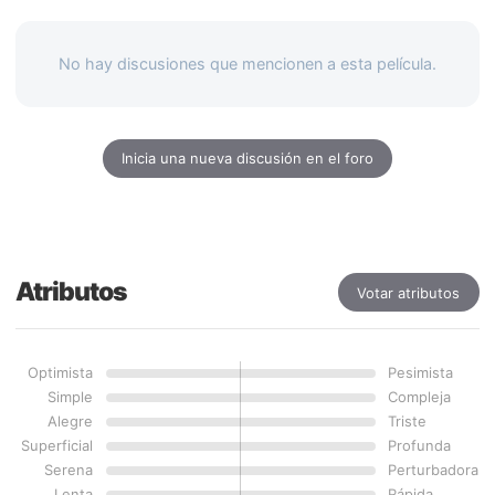
No hay discusiones que mencionen a esta película.
Inicia una nueva discusión en el foro
Atributos
Votar atributos
Optimista
Pesimista
Simple
Compleja
Alegre
Triste
Superficial
Profunda
Serena
Perturbadora
Lenta
Rápida