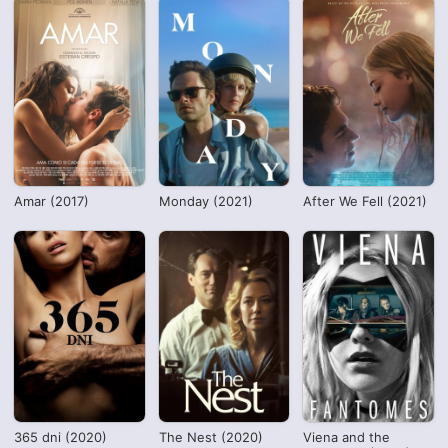
Amar (2017)
Monday (2021)
After We Fell (2021)
365 dni (2020)
The Nest (2020)
Viena and the