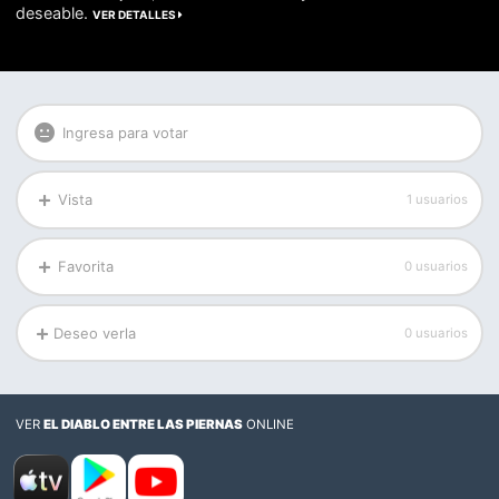
deseable.
VER DETALLES
Ingresa para votar
Vista
1 usuarios
Favorita
0 usuarios
Deseo verla
0 usuarios
VER
EL DIABLO ENTRE LAS PIERNAS
ONLINE