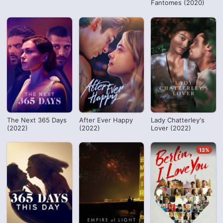
Fantomes (2020)
The Next 365 Days
After Ever Happy
Lady Chatterley's
(2022)
(2022)
Lover (2022)
13%