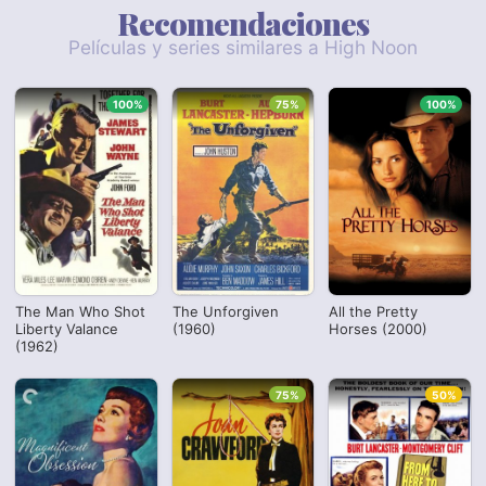
Recomendaciones
Películas y series similares a High Noon
100%
75%
100%
The Man Who Shot
The Unforgiven
All the Pretty
Liberty Valance
(1960)
Horses (2000)
(1962)
75%
50%