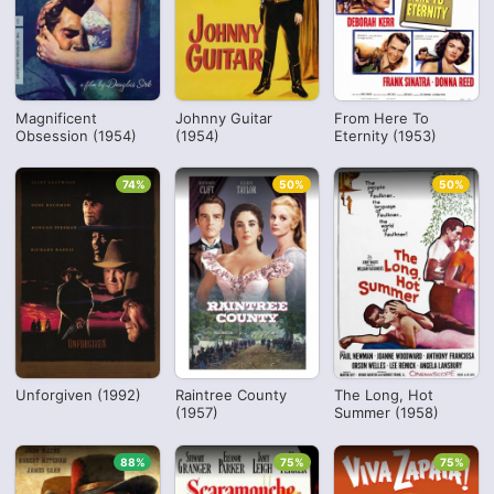
Magnificent
Johnny Guitar
From Here To
Obsession (1954)
(1954)
Eternity (1953)
74%
50%
50%
Unforgiven (1992)
Raintree County
The Long, Hot
(1957)
Summer (1958)
88%
75%
75%