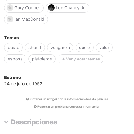
Gary Cooper
Lon Chaney Jr.
Ian MacDonald
Temas
oeste
sheriff
venganza
duelo
valor
esposa
pistoleros
Ver y votar temas
Estreno
24 de julio de 1952
Obtener un
widget
con la información de esta película
Reportar un problema con esta información
Descripciones