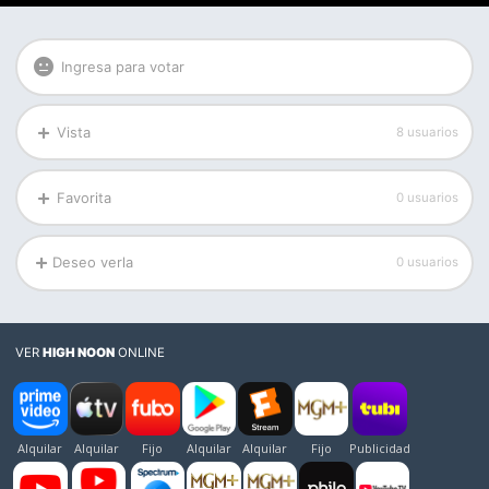
Ingresa para votar
Vista
8 usuarios
Favorita
0 usuarios
Deseo verla
0 usuarios
VER
HIGH NOON
ONLINE