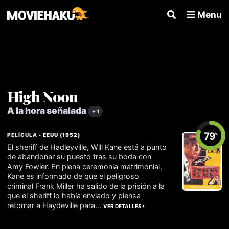
Menu
High Noon
A la hora señalada
+ 1
79
PELÍCULA •
EEUU
(
1952
)
%
El sheriff de Hadleyville, Will Kane está a punto
de abandonar su puesto tras su boda con
Amy Fowler. En plena ceremonia matrimonial,
Kane es informado de que el peligroso
criminal Frank Miller ha salido de la prisión a la
que el sheriff lo había enviado y piensa
retornar a Haydeville para...
VER DETALLES