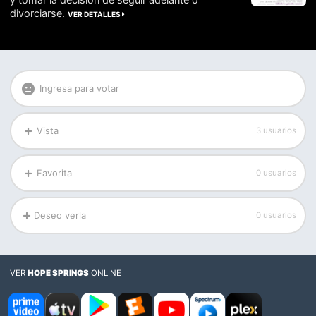
divorciarse.
VER DETALLES
Ingresa para votar
Vista
3 usuarios
Favorita
0 usuarios
Deseo verla
0 usuarios
VER
HOPE SPRINGS
ONLINE