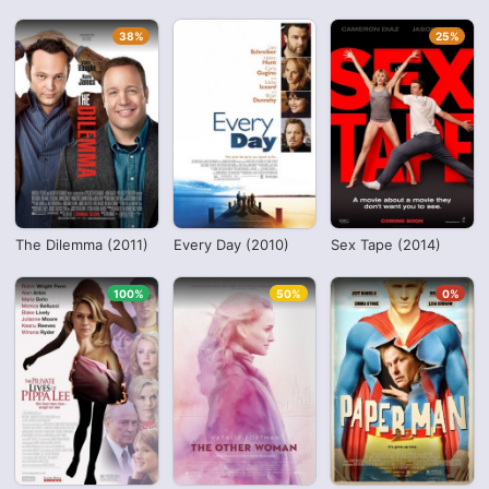
38%
25%
The Dilemma (2011)
Every Day (2010)
Sex Tape (2014)
100%
50%
0%