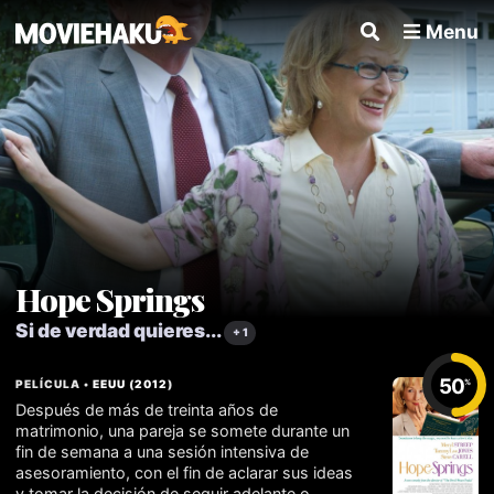
Menu
Hope Springs
Si de verdad quieres...
+ 1
50
PELÍCULA •
EEUU
(
2012
)
%
Después de más de treinta años de
matrimonio, una pareja se somete durante un
fin de semana a una sesión intensiva de
asesoramiento, con el fin de aclarar sus ideas
y tomar la decisión de seguir adelante o