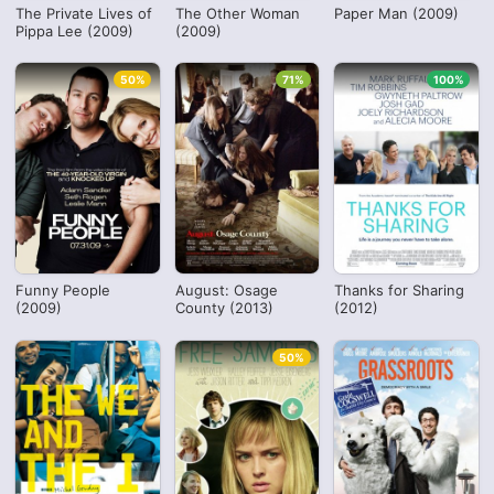
The Private Lives of
The Other Woman
Paper Man (2009)
Pippa Lee (2009)
(2009)
50%
71%
100%
Funny People
August: Osage
Thanks for Sharing
(2009)
County (2013)
(2012)
50%