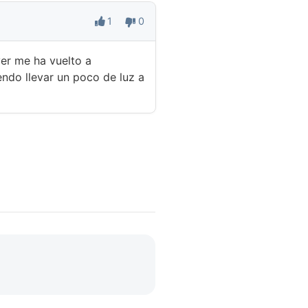
1
0
ver me ha vuelto a
endo llevar un poco de luz a