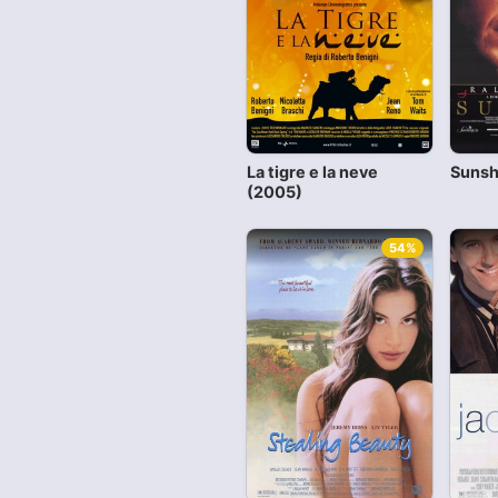
La tigre e la neve
Sunsh
(2005)
54%