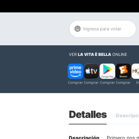
Ingresa para votar
VER
LA VITA È BELLA
ONLINE
Detalles
Descripc
Descripción
Primero nos m