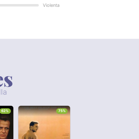
Violenta
es
lla
62%
75%