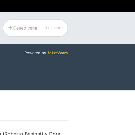
Deseo verla
0 usuarios
Powered by
o (Roberto Benigni) y Dora