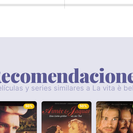
ecomendacion
lículas y series similares a La vita è be
50%
50%