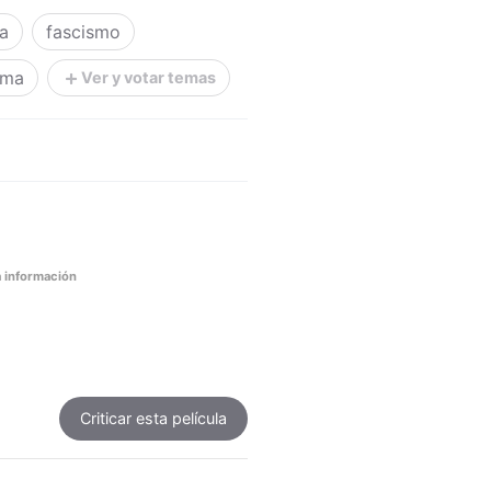
ia
fascismo
ama
Ver y votar temas
 información
Criticar
esta película