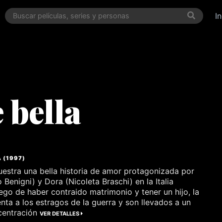
I
è bella
A
(
1997
)
estra una bella historia de amor protagonizada por
Benigni) y Dora (Nicoleta Braschi) en la Italia
uego de haber contraido matrimonio y tener un hijo, la
enta a los estragos de la guerra y son llevados a un
centración
VER DETALLES