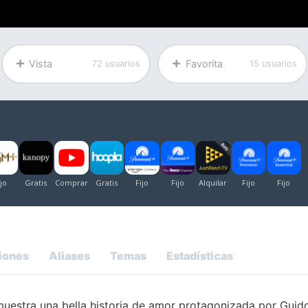
Vista
Favorita
72 usuarios
15 usuarios
iones
Aliases
Temas
Estadísticas
uestra una bella historia de amor protagonizada por Guid