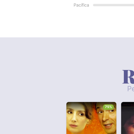
Pacífica
R
Pe
75%