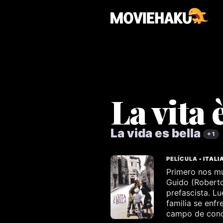
La vita 
La vida es bella
+ 1
PELÍCULA •
ITALI
Primero nos mu
Guido (Roberto 
prefascista. L
familia se enfr
campo de con