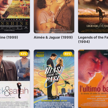
ine (1999)
Aimée & Jaguar (1999)
Legends of the Fa
(1994)
42%
40%