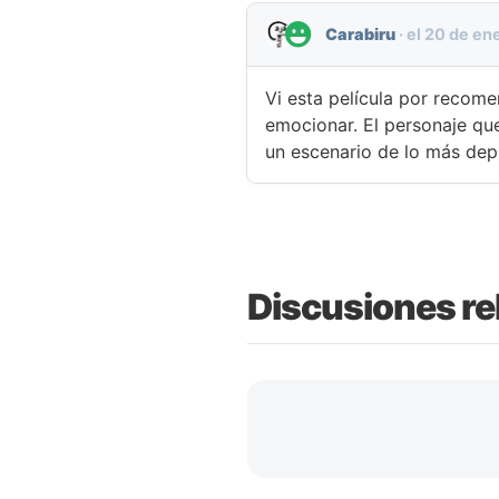
Carabiru
·
el
20 de en
Vi esta película por recome
emocionar. El personaje que
un escenario de lo más dep
Discusiones re