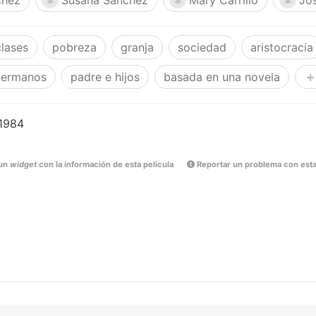
chez
Susana Sánchez
Mary Carrillo
Jo
clases
pobreza
granja
sociedad
aristocracia
hermanos
padre e hijos
basada en una novela
 1984
un
widget
con la información de esta película
Reportar un problema con esta