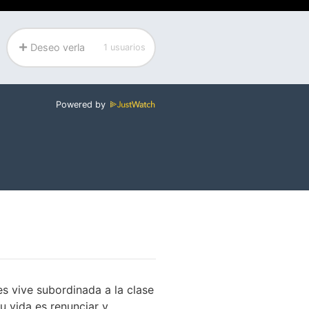
Deseo verla
1 usuarios
Powered by
s vive subordinada a la clase
u vida es renunciar y