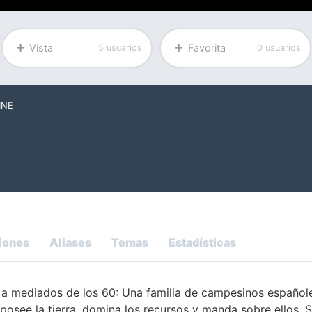
Vista
Favorita
5 usuarios
0 usuarios
INE
iones
Aliases
Temas
Estadísticas
a mediados de los 60: Una familia de campesinos españole
posee la tierra, domina los recursos y manda sobre ellos. S