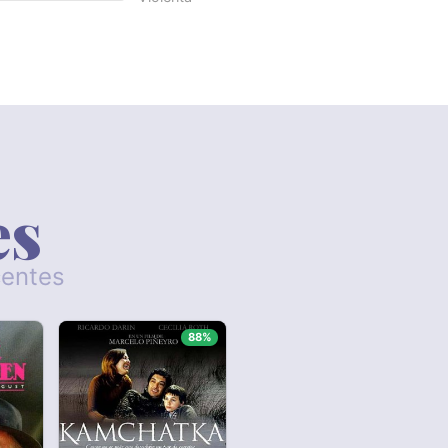
es
centes
88%