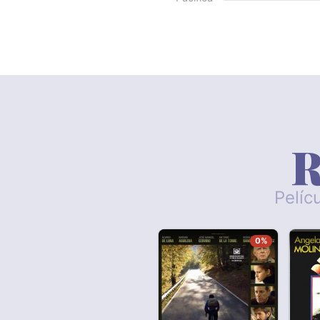
R
Pelíc
0%