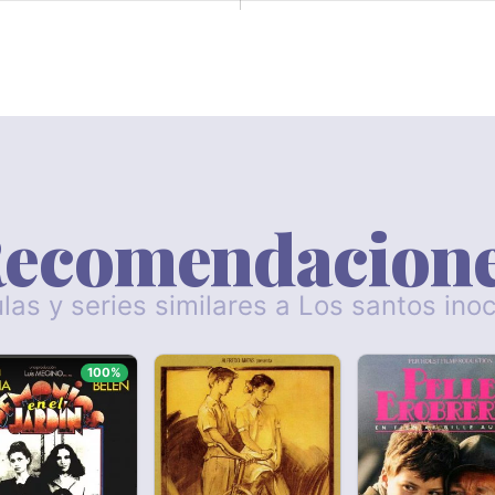
ecomendacion
ulas y series similares a Los santos ino
100%