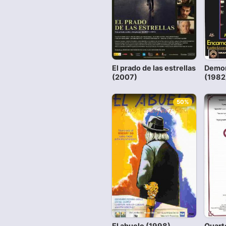
El prado de las estrellas
Demon
(2007)
(1982
50%
El abuelo (1998)
Quart