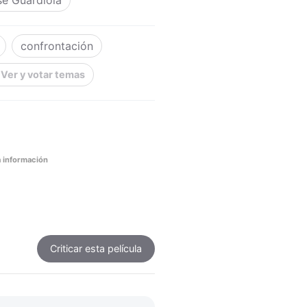
sé Guardiola
confrontación
Ver y votar temas
 información
Criticar
esta película