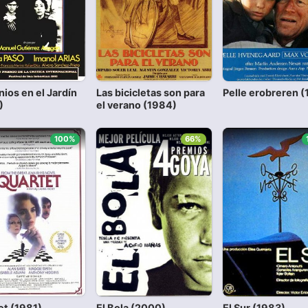
ios en el Jardín
Las bicicletas son para
Pelle erobreren (
)
el verano (1984)
100%
66%
et (1981)
El Bola (2000)
El Sur (1983)