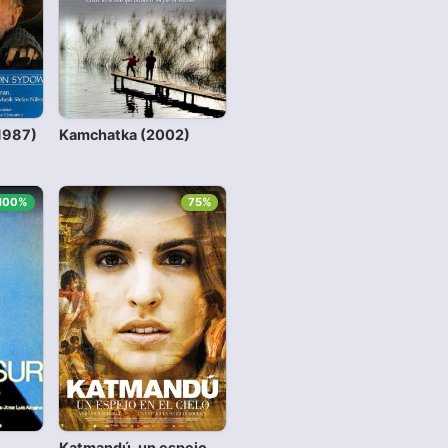
1987)
Kamchatka (2002)
100%
75%
Katmandú, un espejo