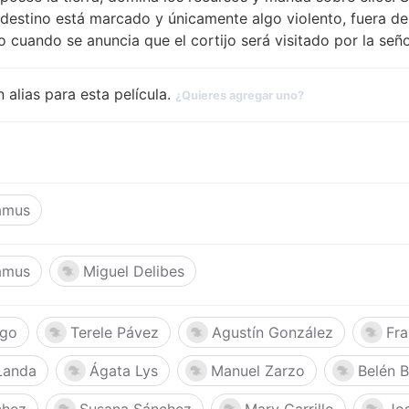
destino está marcado y únicamente algo violento, fuera de
o cuando se anuncia que el cortijo será visitado por la señ
 alias para esta película.
¿Quieres agregar uno?
amus
amus
Miguel Delibes
ego
Terele Pávez
Agustín González
Fra
Landa
Ágata Lys
Manuel Zarzo
Belén B