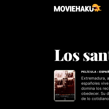
Los san
PELÍCULA •
ESPA
Extremadura, a
españoles vive
domina los rec
obedecer. Su d
de lo cotidiano