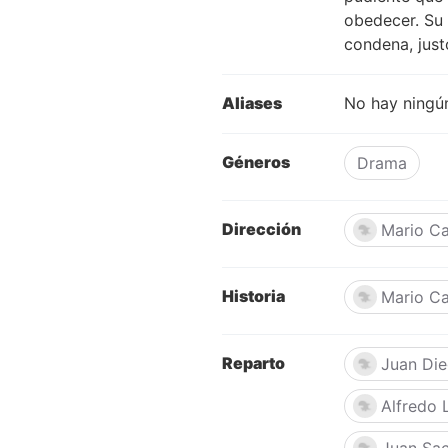
obedecer. Su 
condena, just
Aliases
No hay ningún
Géneros
Drama
Dirección
Mario C
Historia
Mario C
Reparto
Juan Di
Alfredo 