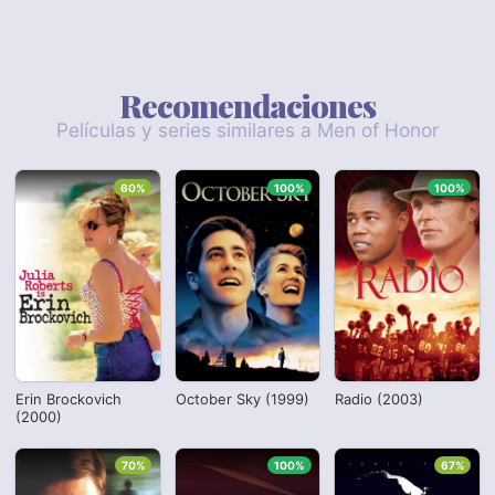
Recomendaciones
Películas y series similares a Men of Honor
60%
100%
100%
Erin Brockovich
October Sky (1999)
Radio (2003)
(2000)
70%
100%
67%