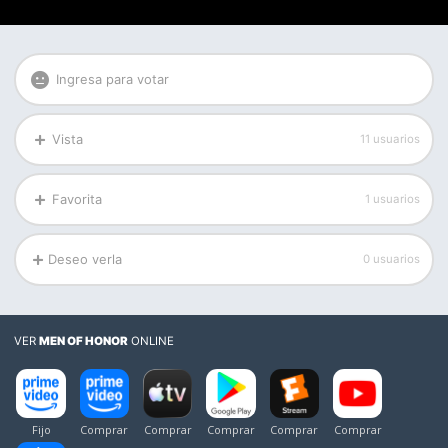
Ingresa para votar
Vista
11 usuarios
Favorita
1 usuarios
Deseo verla
0 usuarios
VER
MEN OF HONOR
ONLINE