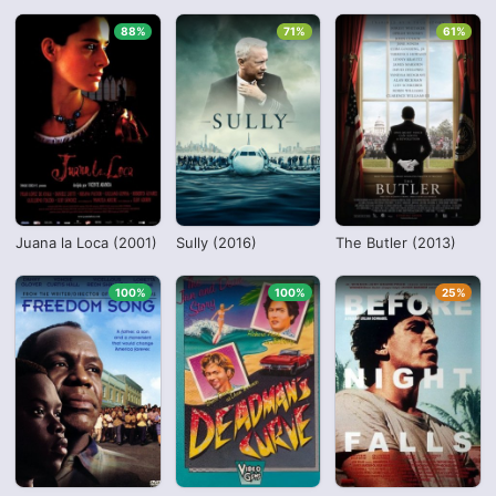
88%
71%
61%
Juana la Loca (2001)
Sully (2016)
The Butler (2013)
100%
100%
25%