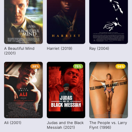
A Beautiful Mind
Harriet (2019)
Ray (2004)
(2001)
38%
75%
56%
Ali (2001)
Judas and the Black
The People vs. Larry
Messiah (2021)
Flynt (1996)