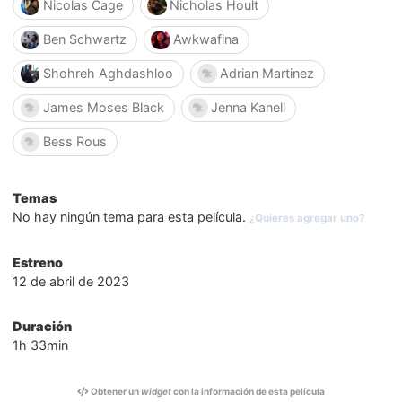
Nicolas Cage
Nicholas Hoult
Ben Schwartz
Awkwafina
Shohreh Aghdashloo
Adrian Martinez
James Moses Black
Jenna Kanell
Bess Rous
Temas
No hay ningún tema para esta película.
¿Quieres agregar uno?
Estreno
12 de abril de 2023
Duración
1h 33min
Obtener un
widget
con la información de esta película