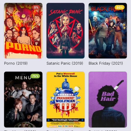
0%
50%
Porno (2019)
Satanic Panic (2019)
Black Friday (2021)
75%