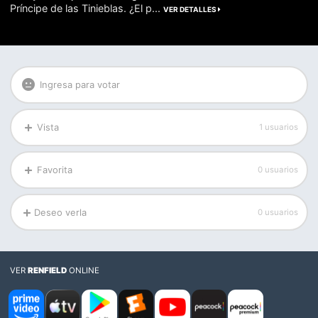
Príncipe de las Tinieblas. ¿El p...
VER DETALLES
Ingresa para votar
Vista
1 usuarios
Favorita
0 usuarios
Deseo verla
0 usuarios
VER
RENFIELD
ONLINE