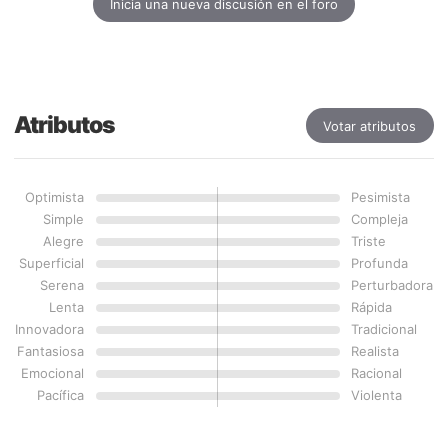
Inicia una nueva discusión en el foro
Atributos
Votar atributos
Optimista
Pesimista
Simple
Compleja
Alegre
Triste
Superficial
Profunda
Serena
Perturbadora
Lenta
Rápida
Innovadora
Tradicional
Fantasiosa
Realista
Emocional
Racional
Pacífica
Violenta