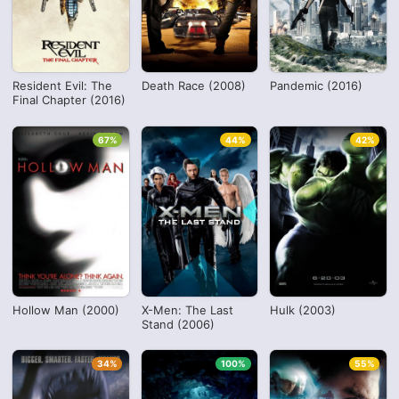
Resident Evil: The
Death Race (2008)
Pandemic (2016)
Final Chapter (2016)
67%
44%
42%
Hollow Man (2000)
X-Men: The Last
Hulk (2003)
Stand (2006)
34%
100%
55%