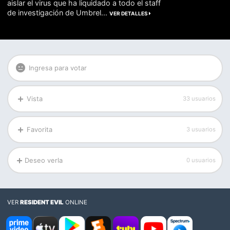
aislar el virus que ha liquidado a todo el staff
de investigación de Umbrel...
VER DETALLES
Ingresa para votar
Vista
33 usuarios
Favorita
3 usuarios
Deseo verla
0 usuarios
VER
RESIDENT EVIL
ONLINE