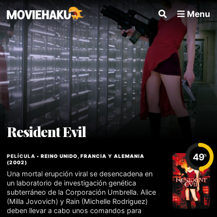
Menu
Resident Evil
49
PELÍCULA •
REINO UNIDO
,
FRANCIA
Y
ALEMANIA
%
(
2002
)
Una mortal erupción viral se desencadena en
un laboratorio de investigación genética
subterráneo de la Corporación Umbrella. Alice
(Milla Jovovich) y Rain (Michelle Rodriguez)
deben llevar a cabo unos comandos para