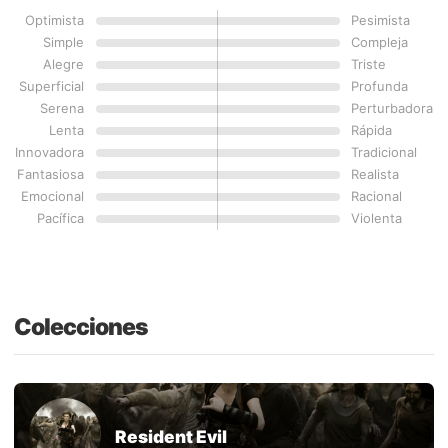
Optimista
Pesimista
Simple
Compleja
Alegre
Triste
Superficial
Profunda
Serena
Perturbadora
Lenta
Rápida
Innovadora
Tradicional
Fantasiosa
Realista
Emocional
Racional
Pacífica
Violenta
Colecciones
Resident Evil