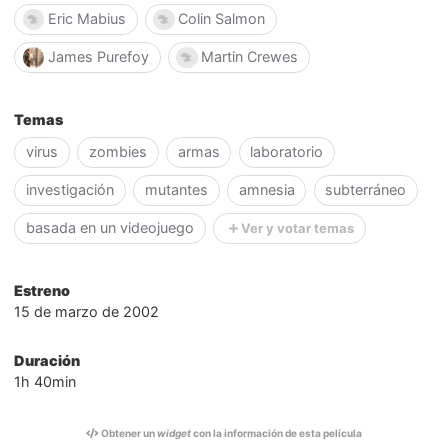
Eric Mabius
Colin Salmon
James Purefoy
Martin Crewes
Temas
virus
zombies
armas
laboratorio
investigación
mutantes
amnesia
subterráneo
basada en un videojuego
Ver y votar temas
Estreno
15 de marzo de 2002
Duración
1h 40min
Obtener un
widget
con la información de esta película