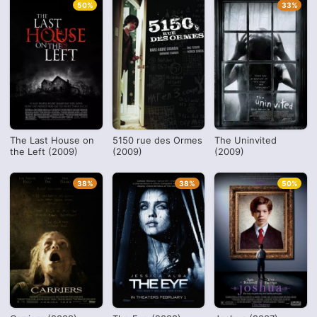
50%
33%
The Last House on
5150 rue des Ormes
The Uninvited
the Left (2009)
(2009)
(2009)
38%
38%
50%