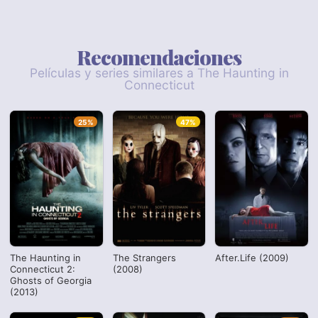
Recomendaciones
Películas y series similares a The Haunting in
Connecticut
25%
47%
The Haunting in
The Strangers
After.Life (2009)
Connecticut 2:
(2008)
Ghosts of Georgia
(2013)