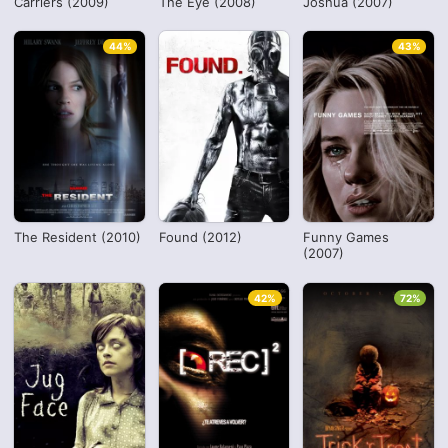
Carriers (2009)
The Eye (2008)
Joshua (2007)
44%
43%
The Resident (2010)
Found (2012)
Funny Games
(2007)
42%
72%