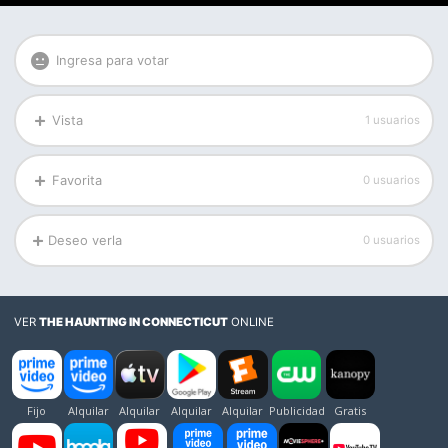
Ingresa para votar
Vista
1 usuarios
Favorita
0 usuarios
Deseo verla
0 usuarios
VER
THE HAUNTING IN CONNECTICUT
ONLINE