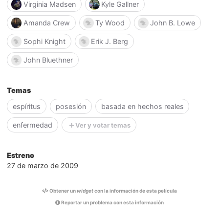
Virginia Madsen
Kyle Gallner
Amanda Crew
Ty Wood
John B. Lowe
Sophi Knight
Erik J. Berg
John Bluethner
Temas
espíritus
posesión
basada en hechos reales
enfermedad
Ver y votar temas
Estreno
27 de marzo de 2009
Obtener un
widget
con la información de esta película
Reportar un problema con esta información