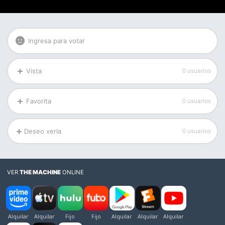
Ingresa para votar
Vista
0 usuarios
Favorita
0 usuarios
Deseo verla
0 usuarios
VER
THE MACHINE
ONLINE