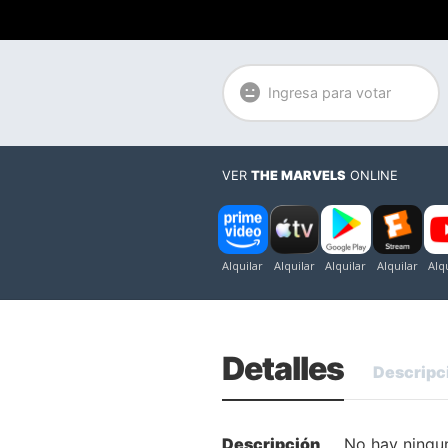
Ingresa para votar
VER
THE MARVELS
ONLINE
Detalles
Descripc
Descripción
No hay ningun