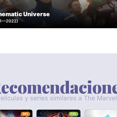
nematic Universe
21—2022)
ecomendacion
elículas y series similares a The Marve
38%
73%