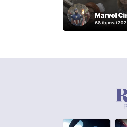
Marvel Ci
68 ítems (20
R
P