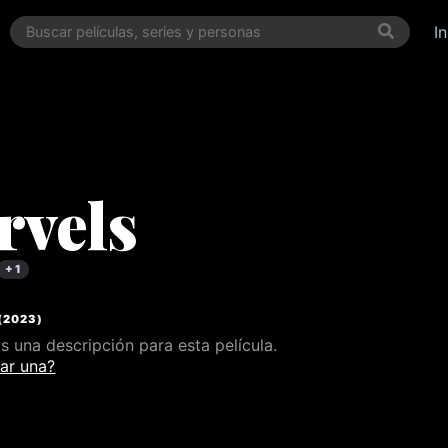
I
rvels
+ 1
(
2023
)
 una descripción para esta película.
ar una?