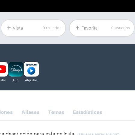
Vista
Favorita
0 usuarios
0 usuarios
iones
Aliases
Temas
Estadísticas
a descripción para esta película.
¿Quieres agregar una?