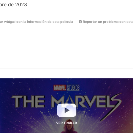
bre de 2023
un
widget
con la información de esta película
Reportar un problema con esta
VER TRAILER