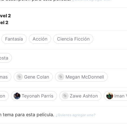
vel 2
el 2
Fantasía
Acción
Ciencia Ficción
osta
mas
Gene Colan
Megan McDonnell
son
Teyonah Parris
Zawe Ashton
Iman V
 tema para esta película.
¿Quieres agregar uno?