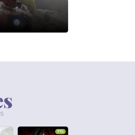
es
ls
71%