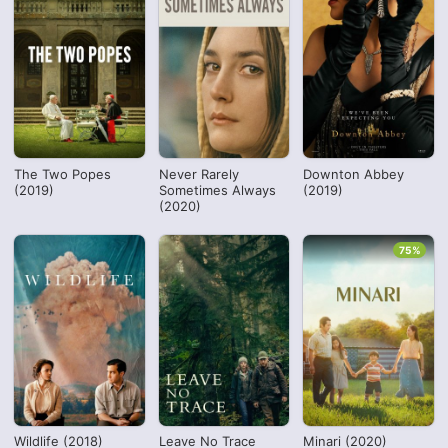
The Two Popes
Never Rarely
Downton Abbey
(2019)
Sometimes Always
(2019)
(2020)
75%
Wildlife (2018)
Leave No Trace
Minari (2020)