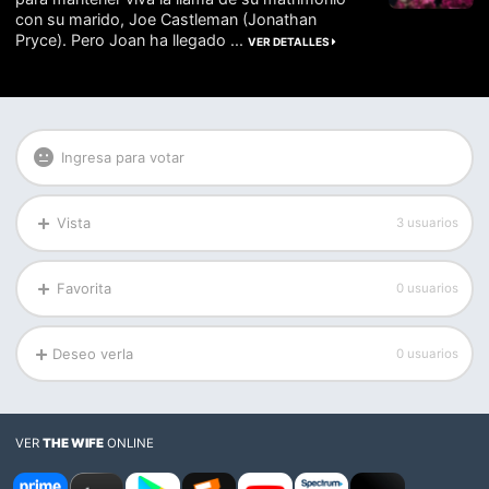
con su marido, Joe Castleman (Jonathan
Pryce). Pero Joan ha llegado ...
VER DETALLES
Ingresa para votar
Vista
3 usuarios
Favorita
0 usuarios
Deseo verla
0 usuarios
VER
THE WIFE
ONLINE