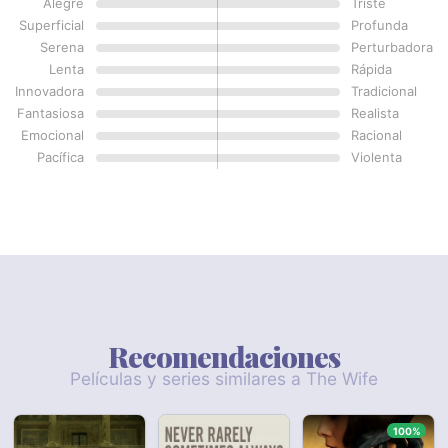
Alegre
Triste
Superficial
Profunda
Serena
Perturbadora
Lenta
Rápida
Innovadora
Tradicional
Fantasiosa
Realista
Emocional
Racional
Pacífica
Violenta
Recomendaciones
Películas y series similares a The Wife
100%