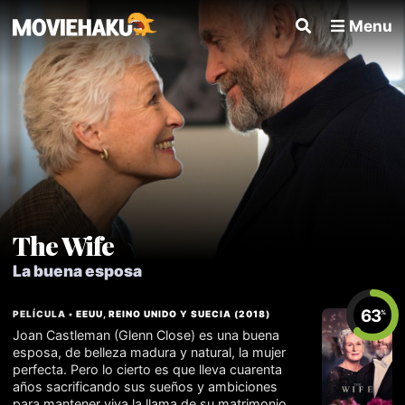
Menu
The Wife
La buena esposa
63
PELÍCULA •
EEUU
,
REINO UNIDO
Y
SUECIA
(
2018
)
%
Joan Castleman (Glenn Close) es una buena
esposa, de belleza madura y natural, la mujer
perfecta. Pero lo cierto es que lleva cuarenta
años sacrificando sus sueños y ambiciones
para mantener viva la llama de su matrimonio