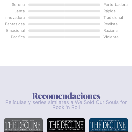
Serena
Perturbadora
Lenta
Rápida
Innovadora
Tradicional
Fantasiosa
Realista
Emocional
Racional
Pacífica
Violenta
Recomendaciones
Películas y series similares a We Sold Our Souls for
Rock 'n Roll