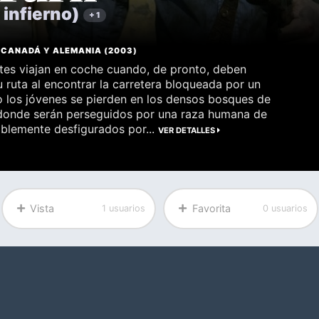
 infierno)
+ 1
,
CANADÁ
Y
ALEMANIA
(
2003
)
tes viajan en coche cuando, de pronto, deben
u ruta al encontrar la carretera bloqueada por un
o los jóvenes se pierden en los densos bosques de
 donde serán perseguidos por una raza humana de
riblemente desfigurados por...
VER DETALLES
Vista
Favorita
1 usuarios
0 usuarios