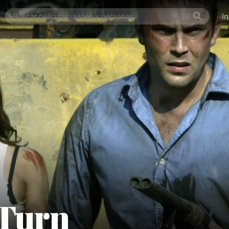
I
Turn