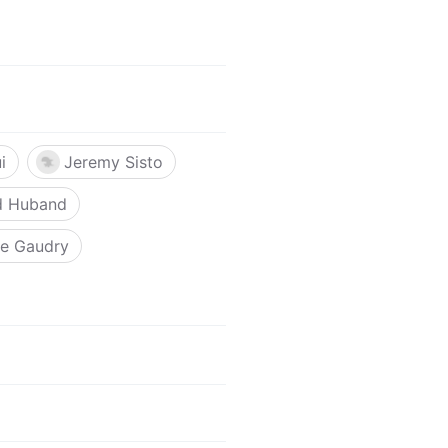
i
Jeremy Sisto
d Huband
e Gaudry