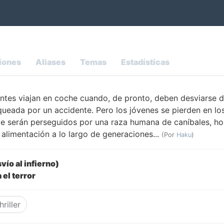
iones
Aliases
Temas
Estadísticas
ntes viajan en coche cuando, de pronto, deben desviarse de
queada por un accidente. Pero los jóvenes se pierden en l
de serán perseguidos por una raza humana de caníbales, ho
l alimentación a lo largo de generaciones...
(Por
Haku
)
ío al infierno)
el terror
hriller