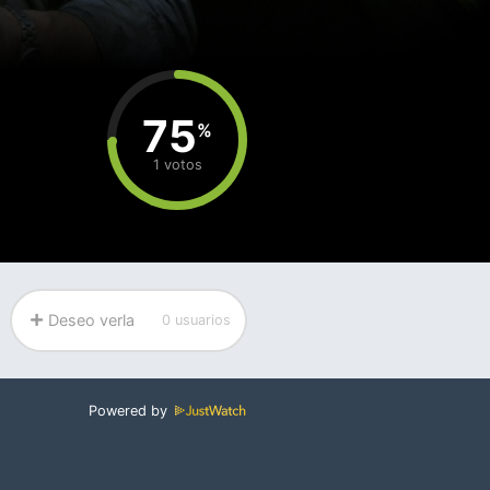
75
%
1 votos
Deseo verla
0 usuarios
Powered by