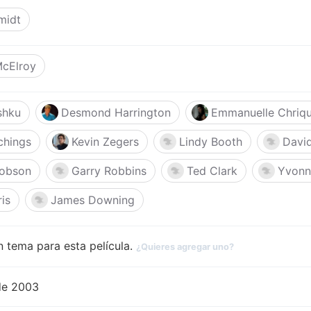
midt
McElroy
shku
Desmond Harrington
Emmanuelle Chriqu
ichings
Kevin Zegers
Lindy Booth
Davi
obson
Garry Robbins
Ted Clark
Yvonn
ris
James Downing
 tema para esta película.
¿Quieres agregar uno?
de 2003