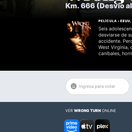
Km. 666 (Desvío al
PELÍCULA •
EEUU
Seis adolescen
desviarse de s
accidente. Per
West Virginia,
caníbales, hor
Ingresa para votar
VER
WRONG TURN
ONLINE