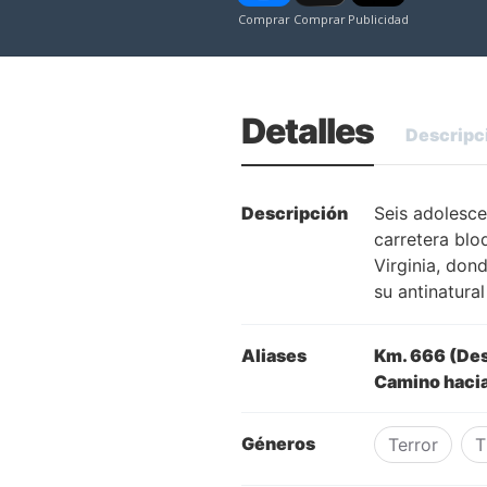
Detalles
Descripc
Descripción
Seis adolesce
carretera blo
Virginia, don
su antinatura
Aliases
Km. 666 (Desv
Camino hacia 
Géneros
Terror
T