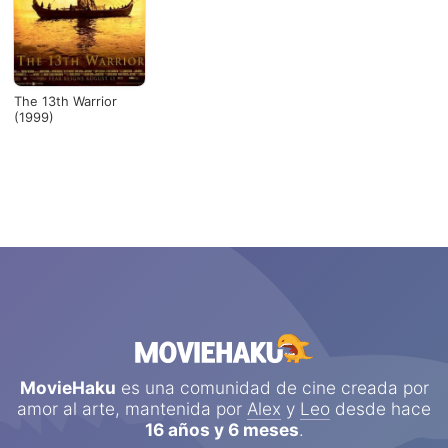
The 13th Warrior
(1999)
MovieHaku
es una comunidad de cine creada por
amor al arte, mantenida por
Alex
y
Leo
desde hace
16 años y 6 meses
.