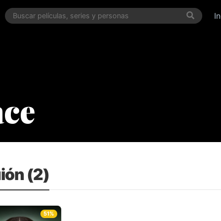
I
ace
ión (2)
51%