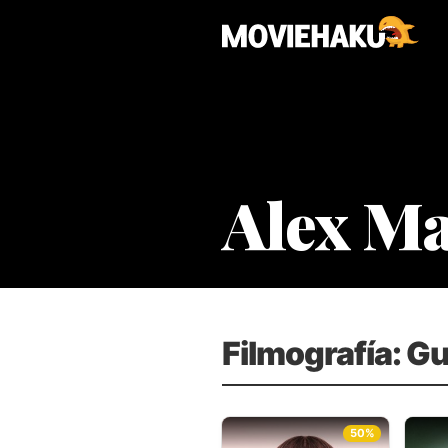
Alex M
Filmografía: Gu
50%