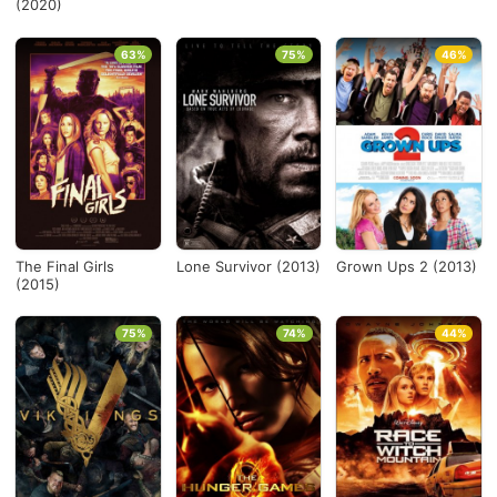
(2020)
63%
75%
46%
The Final Girls
Lone Survivor (2013)
Grown Ups 2 (2013)
(2015)
75%
74%
44%