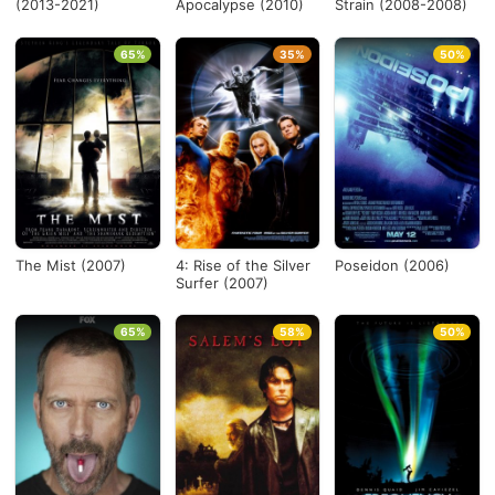
(2013-2021)
Apocalypse (2010)
Strain (2008-2008)
65%
35%
50%
The Mist (2007)
4: Rise of the Silver
Poseidon (2006)
Surfer (2007)
65%
58%
50%