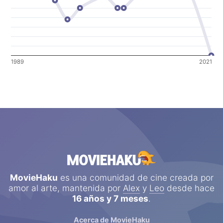
1989
2021
MovieHaku
es una comunidad de cine creada por
amor al arte, mantenida por
Alex
y
Leo
desde hace
16 años y 7 meses
.
Acerca de MovieHaku