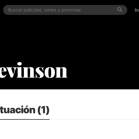
I
evinson
tuación (1)