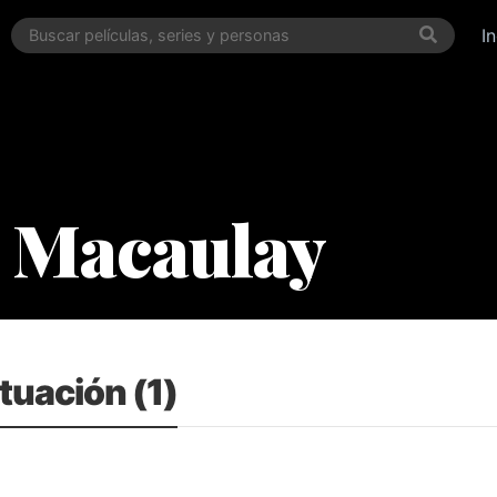
I
s Macaulay
tuación (1)