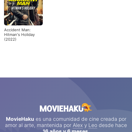
Accident Man:
Hitman's Holiday
(2022)
MovieHaku
es una comunidad de cine creada por
amor al arte, mantenida por
Alex
y
Leo
desde hace
16 años y 6 meses
.