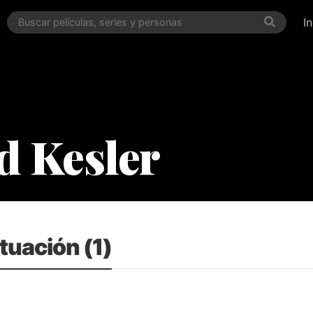
I
d Kesler
tuación (1)