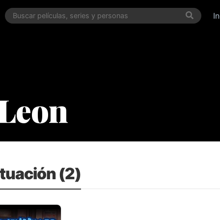
I
eLeon
tuación (2)