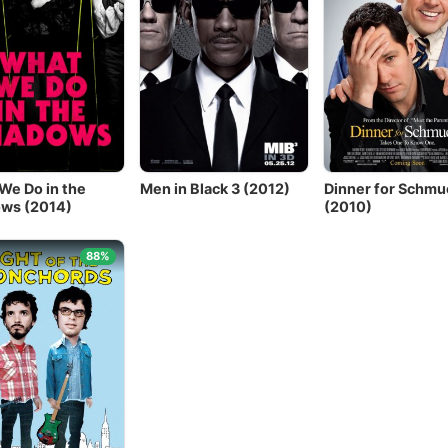
We Do in the
Men in Black 3 (2012)
Dinner for Schmu
ws (2014)
(2010)
88%