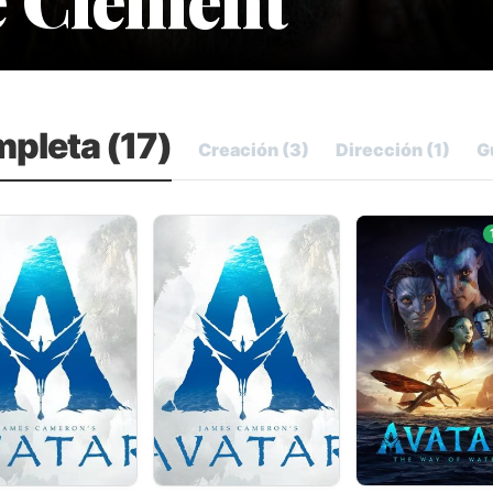
mpleta (17)
Creación (3)
Dirección (1)
G