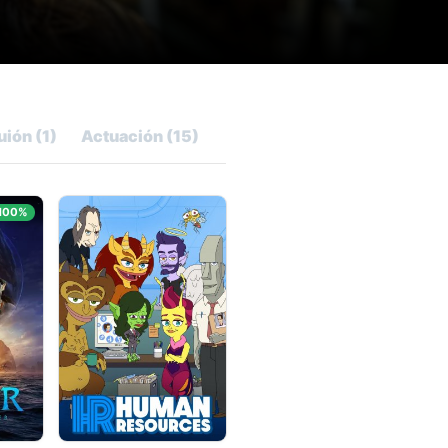
uión (1)
Actuación (15)
100%