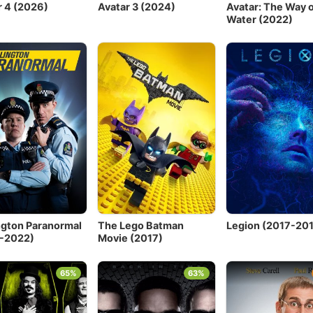
r 4 (2026)
Avatar 3 (2024)
Avatar: The Way 
Water (2022)
ngton Paranormal
The Lego Batman
Legion (2017-20
-2022)
Movie (2017)
65%
63%