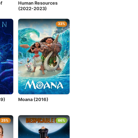
of
Human Resources
(2022-2023)
33%
19)
Moana (2016)
25%
66%