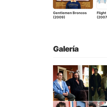
Gentlemen Broncos
Fligh
(2009)
(200
Galería