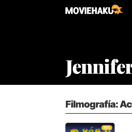
Jennife
Filmografía: Ac
58%