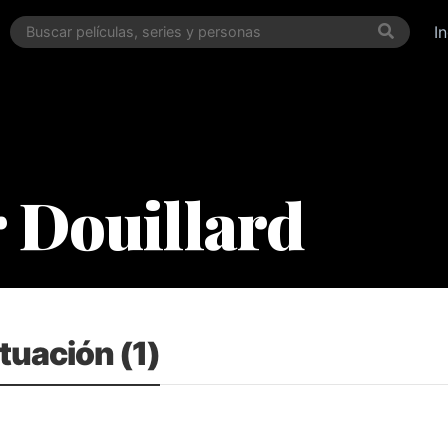
I
r Douillard
tuación (1)