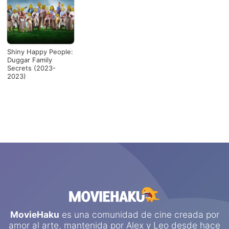
Shiny Happy People:
Duggar Family
Secrets (2023-
2023)
MovieHaku
es una comunidad de cine creada por
amor al arte, mantenida por
Alex
y
Leo
desde hace