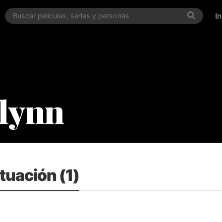
I
Flynn
tuación (1)