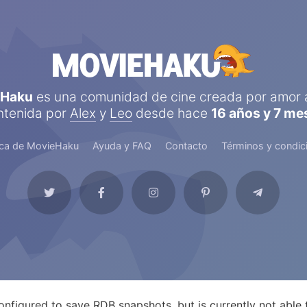
eHaku
es una comunidad de cine creada por amor a
tenida por
Alex
y
Leo
desde hace
16 años y 7 me
ca de MovieHaku
Ayuda y FAQ
Contacto
Términos y condic
nfigured to save RDB snapshots, but is currently not able