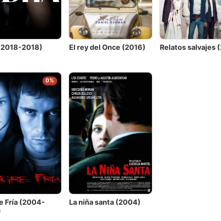
(2018-2018)
El rey del Once (2016)
Relatos salvajes 
0%
e Fría (2004-
La niña santa (2004)
)