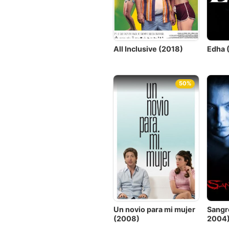
All Inclusive (2018)
Edha 
50%
Un novio para mi mujer
Sangr
(2008)
2004