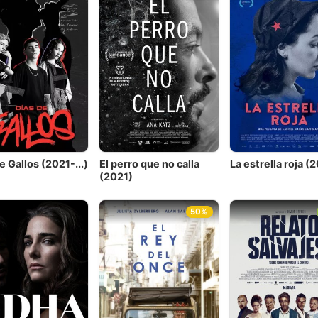
e Gallos (2021-...)
El perro que no calla
La estrella roja (
(2021)
50%