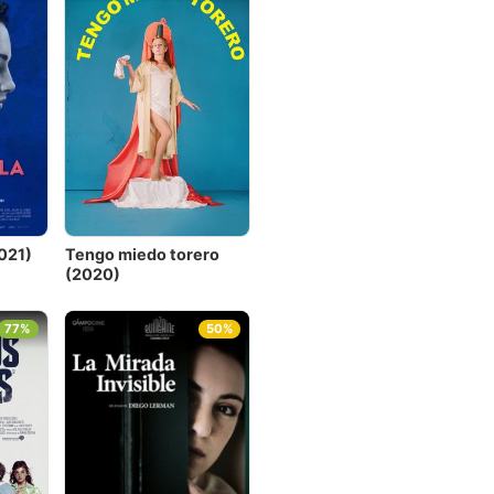
2021)
Tengo miedo torero
(2020)
77%
50%