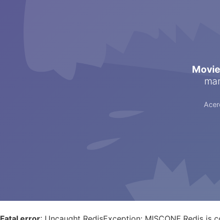
Movi
man
Acer
Fatal error
: Uncaught RedisException: MISCONF Redis is co