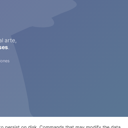
l arte,
ses
.
iones
 to persist on disk. Commands that may modify the data