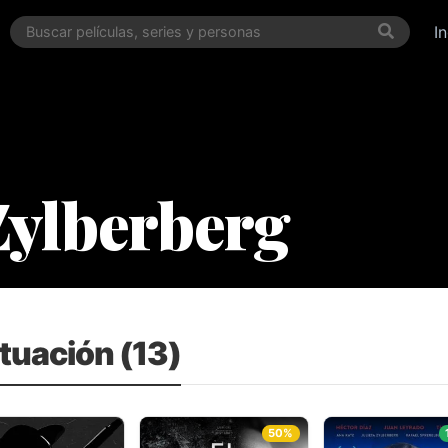
I
 Zylberberg
ctuación (13)
50%