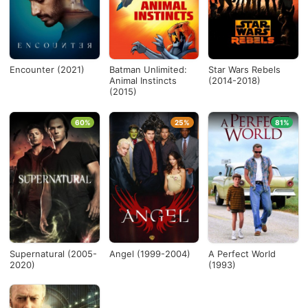
Encounter (2021)
Batman Unlimited:
Star Wars Rebels
Animal Instincts
(2014-2018)
(2015)
60%
25%
81%
Supernatural (2005-
Angel (1999-2004)
A Perfect World
2020)
(1993)