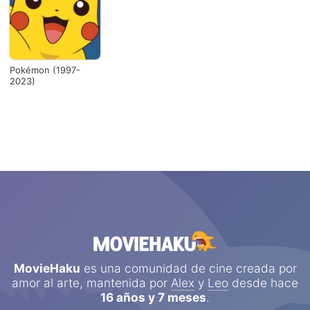
Pokémon (1997-
2023)
MovieHaku
es una comunidad de cine creada por
amor al arte, mantenida por
Alex
y
Leo
desde hace
16 años y 7 meses
.