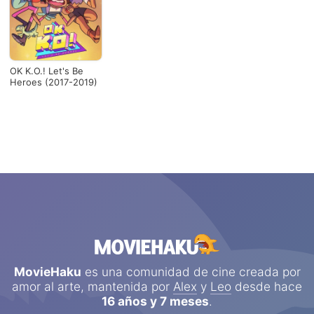
OK K.O.! Let's Be
Heroes (2017-2019)
MovieHaku
es una comunidad de cine creada por
amor al arte, mantenida por
Alex
y
Leo
desde hace
16 años y 7 meses
.