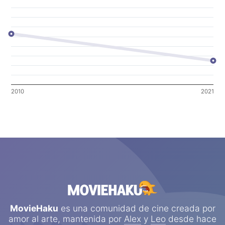
2010
2021
MovieHaku
es una comunidad de cine creada por
amor al arte, mantenida por
Alex
y
Leo
desde hace