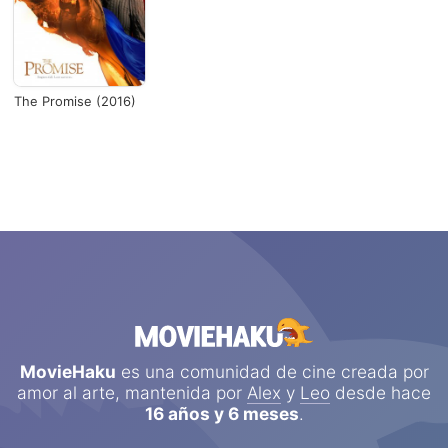
The Promise (2016)
MovieHaku
es una comunidad de cine creada por
amor al arte, mantenida por
Alex
y
Leo
desde hace
16 años y 6 meses
.