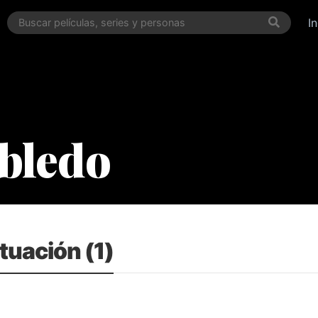
I
bledo
tuación (1)