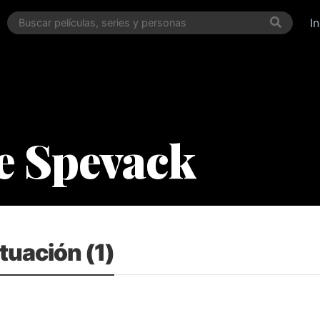
I
e Spevack
tuación (1)