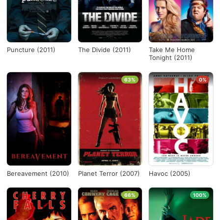
Puncture (2011)
The Divide (2011)
Take Me Home
Tonight (2011)
63%
0%
Bereavement (2010)
Planet Terror (2007)
Havoc (2005)
66%
100%