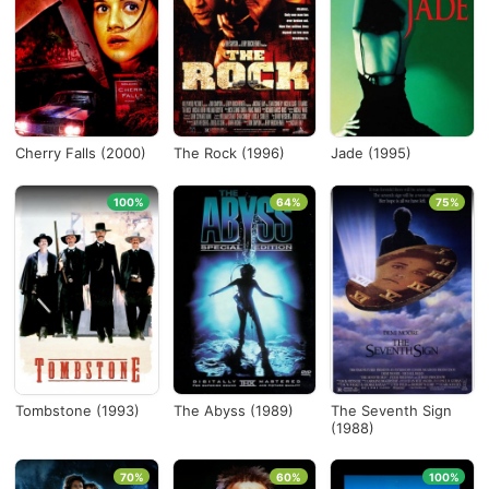
Cherry Falls (2000)
The Rock (1996)
Jade (1995)
100%
64%
75%
Tombstone (1993)
The Abyss (1989)
The Seventh Sign
(1988)
70%
60%
100%