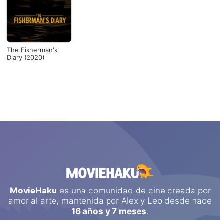
The Fisherman's
Diary (2020)
MovieHaku
es una comunidad de cine creada por
amor al arte, mantenida por
Alex
y
Leo
desde hace
16 años y 7 meses
.