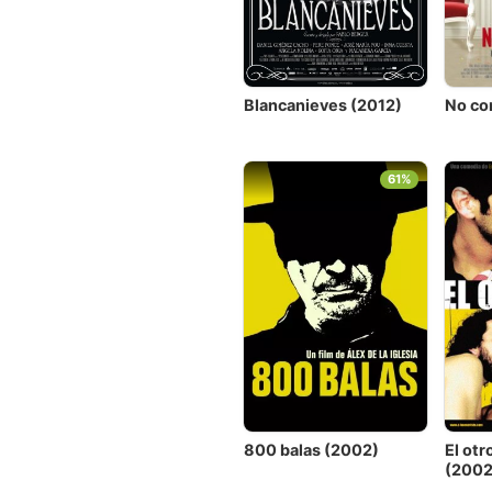
Blancanieves (2012)
No co
61%
800 balas (2002)
El otr
(2002