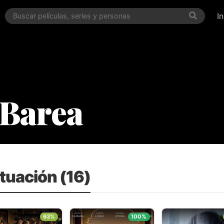
I
Barea
ctuación (16)
63%
100%