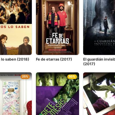
 lo saben (2018)
Fe de etarras (2017)
El guardián invisi
(2017)
25%
50%