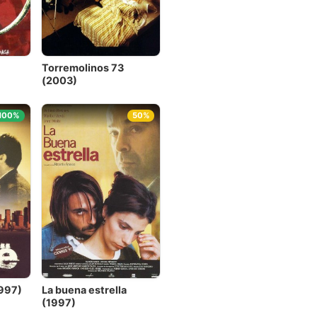
Torremolinos 73
(2003)
100%
50%
1997)
La buena estrella
(1997)