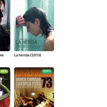
ble
La herida (2013)
63%
100%