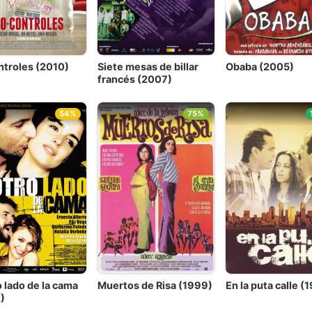
ntroles (2010)
Siete mesas de billar
Obaba (2005)
francés (2007)
54%
75%
o lado de la cama
Muertos de Risa (1999)
En la puta calle (
)